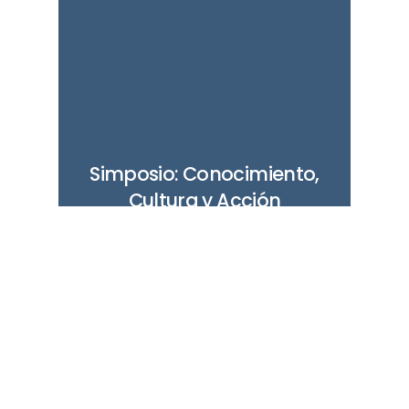
Simposio: Conocimiento,
Cultura y Acción
Climática 2019
Diciembre 2, 2019
Entre el 2 y 3 de diciembre
2019 se llevó a cabo el
Simposio KCCA…